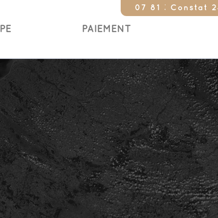
07 81 35 17 79
Constat 24/24 
IPE
PAIEMENT