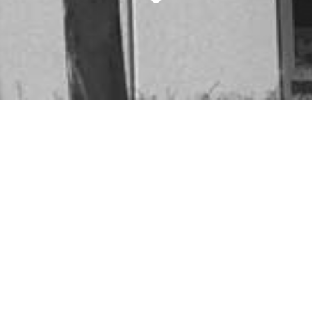
La propriété intellectuelle
La Propriété Intellectuelle
Le Code de la Propriété Intellectuelle distingue deux
aspects dans la création intellectuelle : la propriété
industrielle d'une part et la propriété littéraire et
artistique (le droit d'auteur) d'autre part.
La SELARL NÉDELLEC & ASSOCIÉS vous aide à assurer la
protection de vos droits, en amont, dès la création, par
l'enregistrement daté et le constat de dépôts de vos
documents, elle pourra alors prouver votre antériorité, et
les éventuelles contrefaçons, en aval.