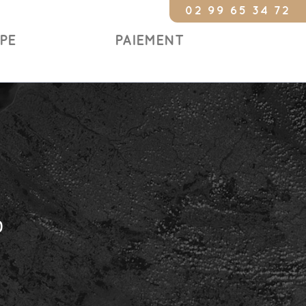
02 99 65 34 72
Constat urge
IPE
PAIEMENT
)